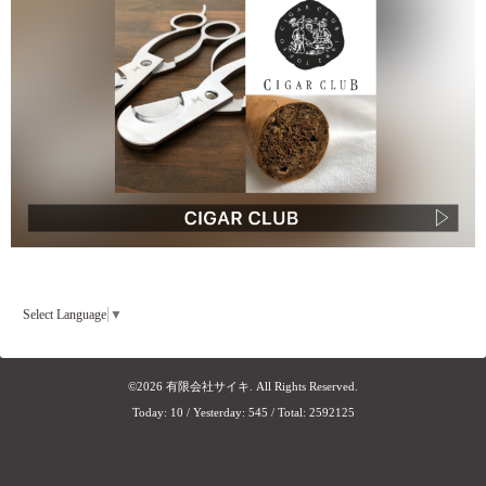
Select Language
▼
©2026
有限会社サイキ
. All Rights Reserved.
Today:
10
/ Yesterday:
545
/ Total:
2592125