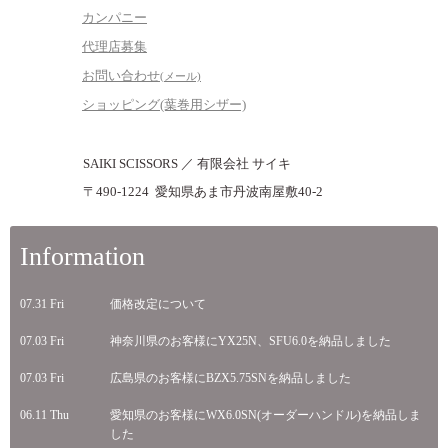
カンパニー
代理店募集
お問い合わせ
(メール)
ショッピング(葉巻用シザー)
SAIKI SCISSORS ／ 有限会社 サイキ
〒490-1224 愛知県あま市丹波南屋敷40-2
Information
07.31 Fri
価格改定について
07.03 Fri
神奈川県のお客様にYX25N、SFU6.0を納品しました
07.03 Fri
広島県のお客様にBZX5.75SNを納品しました
06.11 Thu
愛知県のお客様にWX6.0SN(オーダーハンドル)を納品しま
した