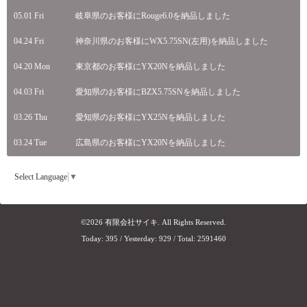
05.01 Fri
岐阜県のお客様にRouge6.0を納品しました
04.24 Fri
神奈川県のお客様にWX5.75SN(左用)を納品しました
04.20 Mon
東京都のお客様にYX20Nを納品しました
04.03 Fri
愛知県のお客様にBZX5.75SNを納品しました
03.26 Thu
愛知県のお客様にYX25Nを納品しました
03.24 Tue
広島県のお客様にYX20Nを納品しました
Select Language
▼
©2026
有限会社サイキ
. All Rights Reserved.
Today:
395
/ Yesterday:
929
/ Total:
2591460