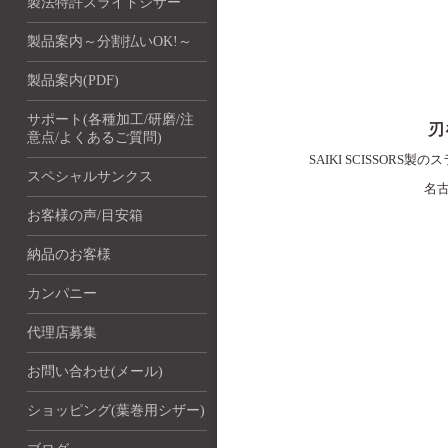
製法特許スライドシザー
製品案内～分割払いOK!～
製品案内(PDF)
サポート(各種加工/研磨/注
刃
意点/よくあるご質問)
SAIKI SCISS
スペシャルサンクス
名
お客様の声/目安箱
納品のお客様
カンパニー
代理店募集
お問い合わせ(メール)
ショッピング(葉巻用シザー)