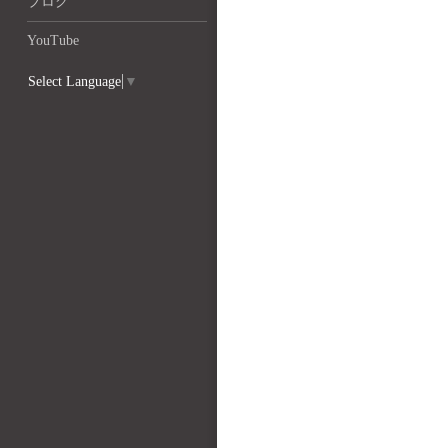
ブログ
YouTube
Select Language
▼