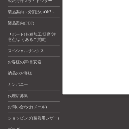
製法特許スライドシザー
製品案内～分割払いOK!～
製品案内(PDF)
サポート(各種加工/研磨/注
意点/よくあるご質問)
スペシャルサンクス
お客様の声/目安箱
納品のお客様
カンパニー
代理店募集
お問い合わせ(メール)
ショッピング(葉巻用シザー)