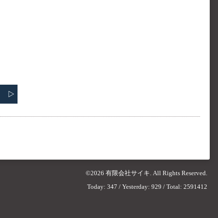
©2026
有限会社サイキ
. All Rights Reserved.
Today:
347
/ Yesterday:
929
/ Total:
2591412