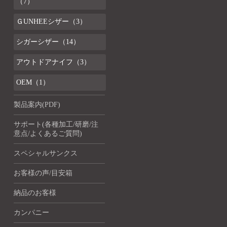
（7）
ＧUNHEEシザー（3）
シガーシザー（14）
アウトドアナイフ（3）
OEM（1）
製品案内(PDF)
サポート(各種加工/研磨/注
意点/よくあるご質問)
スペシャルサンクス
お客様の声/目安箱
納品のお客様
カンパニー