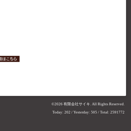
©2026
有限会社サイキ
. All Rights Reserved.
Today:
202
/ Yesterday:
505
/ Total:
2591772