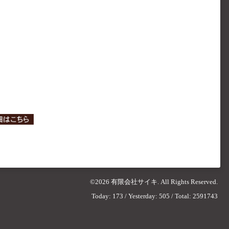
©2026
有限会社サイキ
. All Rights Reserved.
Today:
173
/ Yesterday:
505
/ Total:
2591743