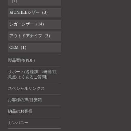
（7）
ＧUNHEEシザー（3）
シガーシザー（14）
アウトドアナイフ（3）
OEM（1）
製品案内(PDF)
サポート(各種加工/研磨/注
意点/よくあるご質問)
スペシャルサンクス
お客様の声/目安箱
納品のお客様
カンパニー