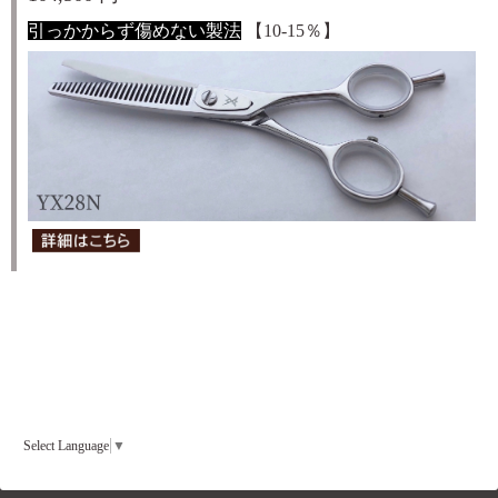
引っかからず傷めない製法
【10-15％
】
Select Language
▼