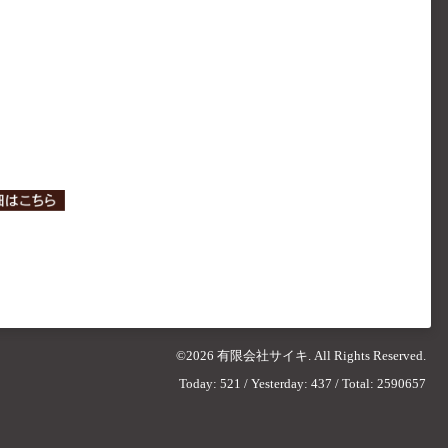
©2026
有限会社サイキ
. All Rights Reserved.
Today:
521
/ Yesterday:
437
/ Total:
2590657