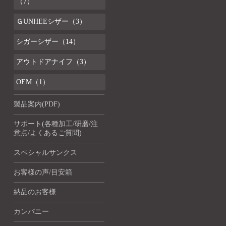
（7）
ＧUNHEEシザー（3）
シガーシザー（14）
アウトドアナイフ（3）
OEM（1）
製品案内(PDF)
サポート(各種加工/研磨/注
意点/よくあるご質問)
スペシャルサンクス
お客様の声/目安箱
納品のお客様
カンパニー